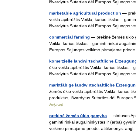
išvardytus Sutarties dėl Europos Sąjungos
marketable agricultural production
— preki
veikla apibrėžtis Veikla, kurios tikslas – gami
išvardytus Sutarties dėl Europos Sąjungos
commercial farming
— prekinė žemės ūkio ga
Veikla, kurios tikslas – gaminti rinkai augalin
Europos Sąjungos veikimo pirmajame pri
komerzielle landwirtschaftliche Erzeugun
ūkio veikla apibrėžtis Veikla, kurios tikslas –
išvardytus Sutarties dėl Europos Sąjungos
marktfähige landwirtschaftliche Erzeugu
žemės ūkio veikla apibrėžtis Veikla, kurios tik
produktus, išvardytus Sutarties dėl Europ
žodynas)
prekinė žemės ūkio gamyba
— statusas Apro
gaminti rinkai augalininkystės ir (arba) gyvu
veikimo pirmajame priede. atitikmenys: ang