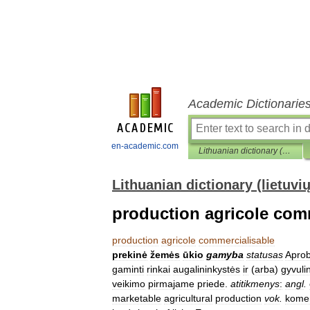
Academic Dictionarie
en-academic.com
Lithuanian dictionary (lietuvių žodynas)
Lithuanian dictionary (lietuvi
production agricole com
production
agricole
commercialisable
prekinė
žemės
ūkio
gamyba
statusas
Apro
gaminti
rinkai
augalininkystės
ir
(
arba
)
gyvuli
veikimo
pirmajame
priede
.
atitikmenys
:
angl
.
marketable
agricultural
production
vok
.
komer