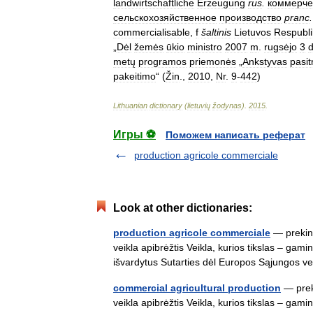
landwirtschaftliche
Erzeugung
rus
.
коммерче
сельскохозяйственное
производство
pranc
.
commercialisable
,
f
šaltinis
Lietuvos
Respubli
„
Dėl
žemės
ūkio
ministro
2007
m
.
rugsėjo
3
metų
programos
priemonės
„
Ankstyvas
pasi
pakeitimo
“ (
Žin
.,
2010
,
Nr
.
9
-
442
)
Lithuanian
dictionary
(
lietuvių
žodynas
)
.
2015
.
Игры ⚽
Поможем написать реферат
production agricole commerciale
Look at other dictionaries:
production agricole commerciale
— prekin
veikla apibrėžtis Veikla, kurios tikslas – gami
išvardytus Sutarties dėl Europos Sąjungos
commercial agricultural production
— prek
veikla apibrėžtis Veikla, kurios tikslas – gami