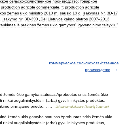
ское
сельскохозяйственное
производство
;
товарное
production
agricole
commerciale
,
f
;
production
agricole
kos
žemės
ūkio
ministro
2010
m
.
sausio
19
d
.
įsakymas
Nr
.
3D
-
17
d
.
įsakymo
Nr
.
3D
-
399
„
Dėl
Lietuvos
kaimo
plėtros
2007
–
2013
traukimas
iš
prekinės
žemės
ūkio
gamybos
“
įgyvendinimo
taisyklių
“
коммерческое сельскохозяйственное
производство
ė žemės ūkio gamyba statusas Aprobuotas sritis žemės ūkio
nti rinkai augalininkystės ir (arba) gyvulininkystės produktus,
 veikimo pirmajame priede.… …
Lithuanian dictionary (lietuvių žodynas)
inė žemės ūkio gamyba statusas Aprobuotas sritis žemės ūkio
nti rinkai augalininkystės ir (arba) gyvulininkystės produktus,