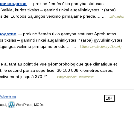
роизводство
— prekinė žemės ūkio gamyba statusas
Veikla, kurios tikslas – gaminti rinkai augalininkystės ir (arba)
rties dėl Europos Sąjungos veikimo pirmajame priede.… …
Lithuanian
водство
— prekinė žemės ūkio gamyba statusas Aprobuotas
os tikslas – gaminti rinkai augalininkystės ir (arba) gyvulininkystės
os Sąjungos veikimo pirmajame priede.… …
Lithuanian dictionary (lietuvių
e a, tant au point de vue géomorphologique que climatique et
, le second par sa superficie, 30 180 808 kilomètres carrés,
espectivement jusqu’à 370 21 …
Encyclopédie Universelle
Advertising
18+
upal,
WordPress, MODx.