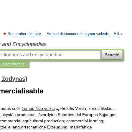
Remember this site
Embed dictionaries into your website
EN
s and Encyclopedias
Search!
Interpretations
ų žodynas)
mercialisable
buotas
sritis
žemės
ūkio
veikla
apibrėžtis
Veikla
,
kurios
tikslas
–
ninkystės
produktus
,
išvardytus
Sutarties
dėl
Europos
Sąjungos
commercial
agricultural
production
;
commercial
farming
;
zielle
landwirtschaftliche
Erzeugung
;
marktfähige